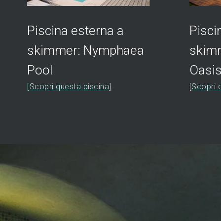
Piscina esterna a
Pisci
skimmer: Nymphaea
skimm
Pool
Oasi
[Scopri questa piscina]
[Scopri 