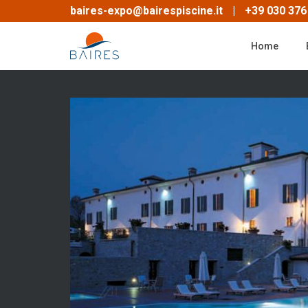
Skip
baires-expo@bairespiscine.it
|
+39 030 376
to
main
Home
content