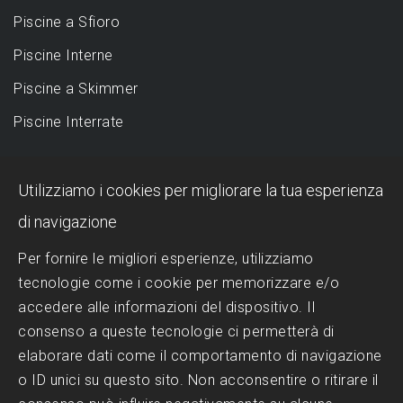
Piscine a Sfioro
Piscine Interne
Piscine a Skimmer
Piscine Interrate
DESIGN
Utilizziamo i cookies per migliorare la tua esperienza
Piscina a sfioro: perché sceglierla?
di navigazione
Progettazione Piscine
Per fornire le migliori esperienze, utilizziamo
tecnologie come i cookie per memorizzare e/o
Realizzazione Piscine
accedere alle informazioni del dispositivo. Il
Scelta del Design
consenso a queste tecnologie ci permetterà di
Trattamenti dell'acqua
elaborare dati come il comportamento di navigazione
o ID unici su questo sito. Non acconsentire o ritirare il