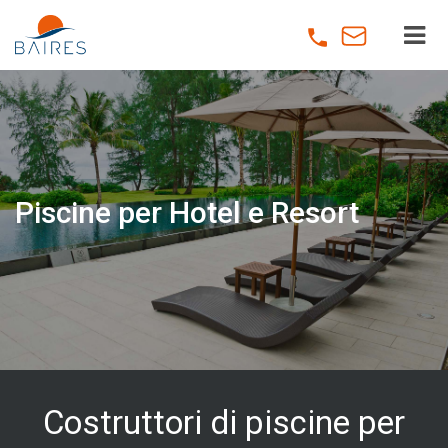
Skip
to
main
content
Piscine per Hotel e Resort
Costruttori di piscine per