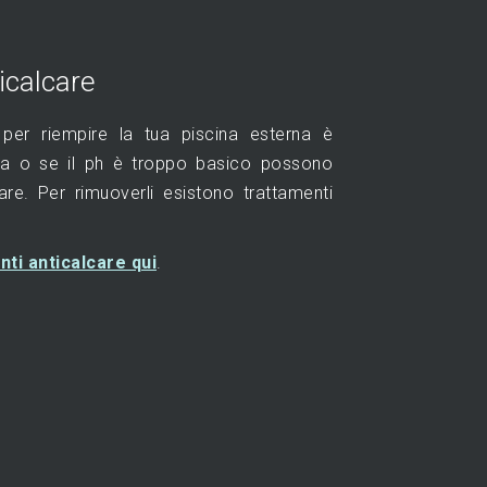
icalcare
i per riempire la tua piscina esterna è
ea o se il ph è troppo basico possono
are. Per rimuoverli esistono trattamenti
nti anticalcare qui
.