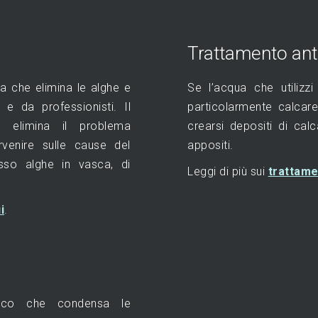
Trattamento ant
na che elimina le alghe e
Se l’acqua che utilizz
 e da professionisti. Il
particolarmente calcar
e elimina il problema
crearsi depositi di calc
enire sulle cause del
appositi.
sso alghe in vasca, di
Leggi di più sui
trattame
i
.
mico che condensa le