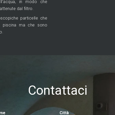
ell’acqua, in modo che
tenute dal filtro.
scopiche particelle che
la piscina ma che sono
o.
Contattaci
ome
Città