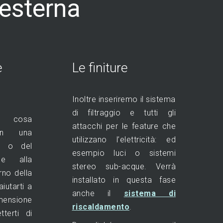
 esterna
e
Le finiture
Inoltre inseriremo il sistema
di filtraggio e tutti gli
 cosa
attacchi per le feature che
on una
utilizzano l’elettricità: ed
y o del
esempio luci o sistemi
e alla
stereo sub-acque. Verrà
rno della
installato in questa fase
aiutarti a
anche il
sistema di
imensione
riscaldamento
.
tterti di