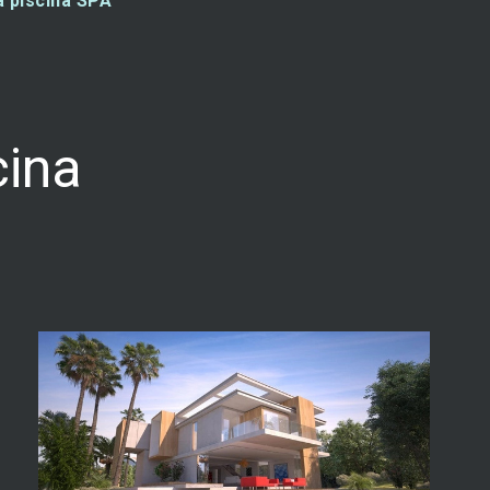
a piscina SPA
cina